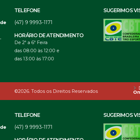
TELEFONE
SUGERIMOS VI
(47) 9 9993-1171
 de
HORÁRIO DE ATENDIMENTO
-
De 2ª a 6ª Feira
das 08:00 às 12:00 e
das 13:00 às 17:00
D
©2026. Todos os Direitos Reservados
On
TELEFONE
SUGERIMOS VI
(47) 9 9993-1171
 de