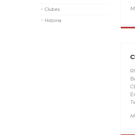
M
Clubes
Historia
C
R
B
C
E
T
M