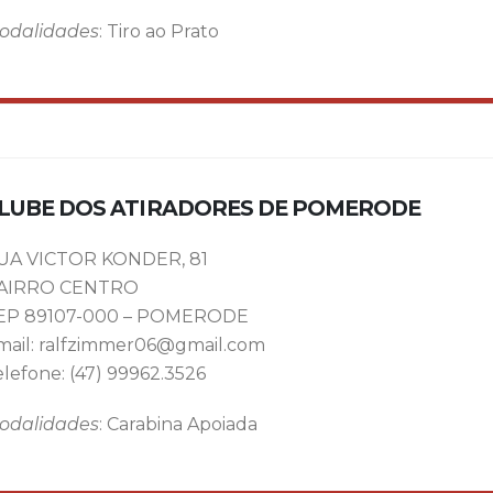
odalidades
: Tiro ao Prato
LUBE DOS ATIRADORES DE POMERODE
UA VICTOR KONDER, 81
AIRRO CENTRO
EP 89107-000 – POMERODE
mail: ralfzimmer06@gmail.com
elefone: (47) 99962.3526
odalidades
: Carabina Apoiada