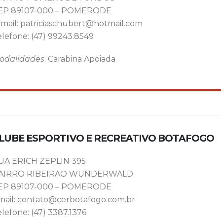
EP 89107-000 – POMERODE
-mail: patriciaschubert@hotmail.com
elefone: (47) 99243.8549
odalidades
: Carabina Apoiada
LUBE ESPORTIVO E RECREATIVO BOTAFOGO
UA ERICH ZEPLIN 395
AIRRO RIBEIRAO WUNDERWALD
EP 89107-000 – POMERODE
mail: contato@cerbotafogo.com.br
lefone: (47) 3387.1376