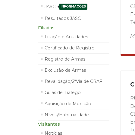
C
JASC
INFORMAÇÕES
E
Resultados JASC
T
Filiados
M
Filiação e Anuidades
Certificado de Registro
Registro de Armas
Exclusão de Armas
Revalidação/2ªVia de CRAF
C
Guias de Tráfego
R
Aquisição de Munição
B
C
Níveis/Habitualidade
E
Visitantes
Te
Notícias