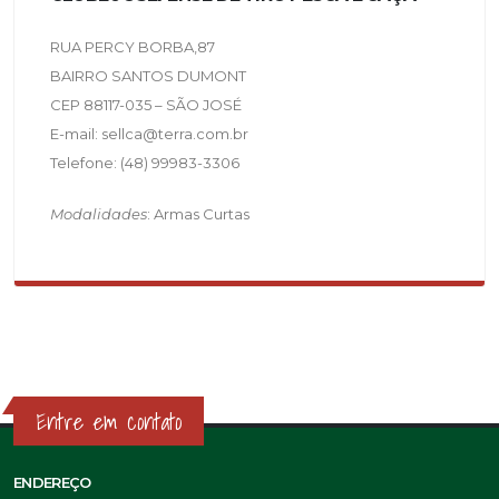
RUA PERCY BORBA,87
BAIRRO SANTOS DUMONT
CEP 88117-035 – SÃO JOSÉ
E-mail: sellca@terra.com.br
Telefone: (48) 99983-3306
Modalidades
: Armas Curtas
Entre em contato
ENDEREÇO