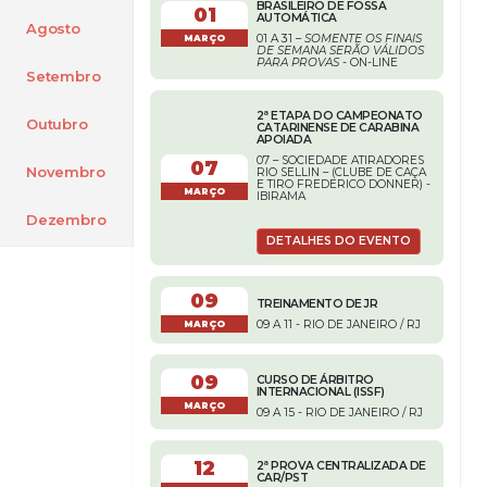
BRASILEIRO DE FOSSA
01
AUTOMÁTICA
Agosto
01 A 31 –
SOMENTE OS FINAIS
MARÇO
DE SEMANA SERÃO VÁLIDOS
PARA PROVAS
- ON-LINE
Setembro
2ª ETAPA DO CAMPEONATO
Outubro
CATARINENSE DE CARABINA
APOIADA
07 – SOCIEDADE ATIRADORES
07
Novembro
RIO SELLIN – (CLUBE DE CAÇA
E TIRO FREDERICO DONNER) -
MARÇO
IBIRAMA
Dezembro
DETALHES DO EVENTO
09
TREINAMENTO DE JR
09 A 11 - RIO DE JANEIRO / RJ
MARÇO
09
CURSO DE ÁRBITRO
INTERNACIONAL (ISSF)
MARÇO
09 A 15 - RIO DE JANEIRO / RJ
12
2ª PROVA CENTRALIZADA DE
CAR/PST