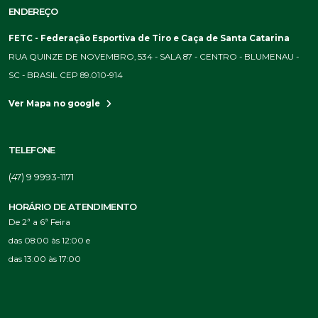
ENDEREÇO
FETC - Federação Esportiva de Tiro e Caça de Santa Catarina
RUA QUINZE DE NOVEMBRO, 534 - SALA 87 - CENTRO - BLUMENAU -
SC - BRASIL CEP 89.010-914
Ver Mapa no google
TELEFONE
(47) 9 9993-1171
HORÁRIO DE ATENDIMENTO
De 2ª a 6ª Feira
das 08:00 às 12:00 e
das 13:00 às 17:00