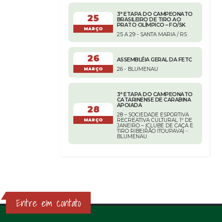
3ª ETAPA DO CAMPEONATO
25
BRASILEIRO DE TIRO AO
PRATO OLÍMPICO – FO/SK
MARÇO
25 A 29 - SANTA MARIA / RS
26
ASSEMBLÉIA GERAL DA FETC
26 - BLUMENAU
MARÇO
3ª ETAPA DO CAMPEONATO
CATARINENSE DE CARABINA
APOIADA
28
28 – SOCIEDADE ESPORTIVA
RECREATIVA CULTURAL 1º DE
MARÇO
JANEIRO – (CLUBE DE CAÇA E
TIRO RIBEIRÃO ITOUPAVA) -
BLUMENAU
Entre em contato