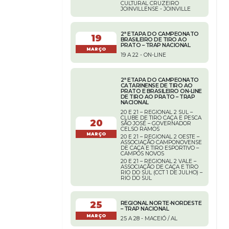
CULTURAL CRUZEIRO
JOINVILLENSE - JOINVILLE
2ª ETAPA DO CAMPEONATO
19
BRASILEIRO DE TIRO AO
PRATO – TRAP NACIONAL
MARÇO
19 A 22 - ON-LINE
2ª ETAPA DO CAMPEONATO
CATARINENSE DE TIRO AO
PRATO E BRASILEIRO ON-LINE
DE TIRO AO PRATO – TRAP
NACIONAL
20 E 21 – REGIONAL 2 SUL –
CLUBE DE TIRO CAÇA E PESCA
20
SÃO JOSÉ – GOVERNADOR
CELSO RAMOS
MARÇO
20 E 21 – REGIONAL 2 OESTE –
ASSOCIAÇÃO CAMPONOVENSE
DE CAÇA E TIRO ESPORTIVO –
CAMPOS NOVOS
20 E 21 – REGIONAL 2 VALE –
ASSOCIAÇÃO DE CAÇA E TIRO
RIO DO SUL (CCT 1 DE JULHO) –
RIO DO SUL
25
REGIONAL NORTE-NORDESTE
– TRAP NACIONAL
MARÇO
25 A 28 - MACEIÓ / AL