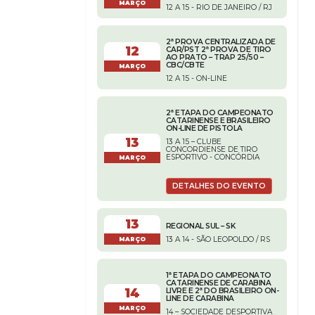
MARÇO
12 A 15 - RIO DE JANEIRO / RJ
2ª PROVA CENTRALIZADA DE
12
CAR/PST 2ª PROVA DE TIRO
AO PRATO – TRAP 25/50 –
CBC/CBTE
MARÇO
12 A 15 - ON-LINE
2ª ETAPA DO CAMPEONATO
CATARINENSE E BRASILEIRO
ON-LINE DE PISTOLA
13
13 A 15 – CLUBE
CONCORDIENSE DE TIRO
ESPORTIVO - CONCÓRDIA
MARÇO
DETALHES DO EVENTO
13
REGIONAL SUL – SK
13 A 14 - SÃO LEOPOLDO / RS
MARÇO
1ª ETAPA DO CAMPEONATO
CATARINENSE DE CARABINA
14
LIVRE E 2ª DO BRASILEIRO ON-
LINE DE CARABINA
MARÇO
14 – SOCIEDADE DESPORTIVA