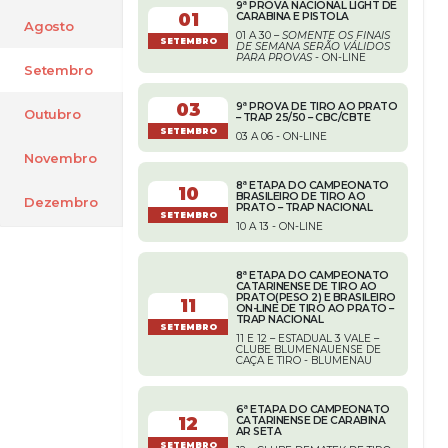
9ª PROVA NACIONAL LIGHT DE
01
CARABINA E PISTOLA
Agosto
01 A 30 –
SOMENTE OS FINAIS
SETEMBRO
DE SEMANA SERÃO VÁLIDOS
PARA PROVAS
- ON-LINE
Setembro
03
9ª PROVA DE TIRO AO PRATO
Outubro
– TRAP 25/50 – CBC/CBTE
SETEMBRO
03 A 06 - ON-LINE
Novembro
8ª ETAPA DO CAMPEONATO
10
BRASILEIRO DE TIRO AO
Dezembro
PRATO – TRAP NACIONAL
SETEMBRO
10 A 13 - ON-LINE
8ª ETAPA DO CAMPEONATO
CATARINENSE DE TIRO AO
PRATO(PESO 2) E BRASILEIRO
11
ON-LINE DE TIRO AO PRATO –
TRAP NACIONAL
SETEMBRO
11 E 12 – ESTADUAL 3 VALE –
CLUBE BLUMENAUENSE DE
CAÇA E TIRO - BLUMENAU
6ª ETAPA DO CAMPEONATO
12
CATARINENSE DE CARABINA
AR SETA
SETEMBRO