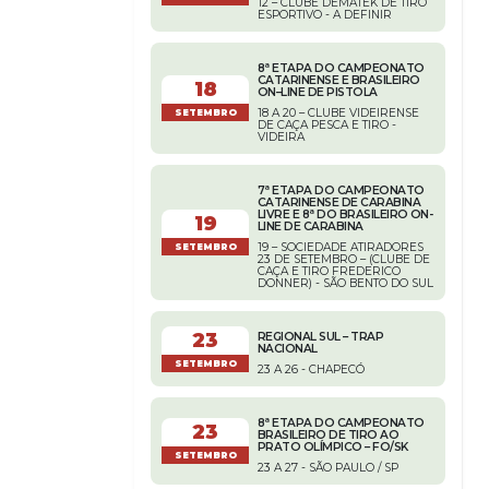
12 – CLUBE DEMATEK DE TIRO
ESPORTIVO - A DEFINIR
8ª ETAPA DO CAMPEONATO
CATARINENSE E BRASILEIRO
18
ON–LINE DE PISTOLA
18 A 20 – CLUBE VIDEIRENSE
SETEMBRO
DE CAÇA PESCA E TIRO -
VIDEIRA
7ª ETAPA DO CAMPEONATO
CATARINENSE DE CARABINA
LIVRE E 8ª DO BRASILEIRO ON-
19
LINE DE CARABINA
19 – SOCIEDADE ATIRADORES
SETEMBRO
23 DE SETEMBRO – (CLUBE DE
CAÇA E TIRO FREDERICO
DONNER) - SÃO BENTO DO SUL
23
REGIONAL SUL – TRAP
NACIONAL
SETEMBRO
23 A 26 - CHAPECÓ
8ª ETAPA DO CAMPEONATO
23
BRASILEIRO DE TIRO AO
PRATO OLÍMPICO – FO/SK
SETEMBRO
23 A 27 - SÃO PAULO / SP