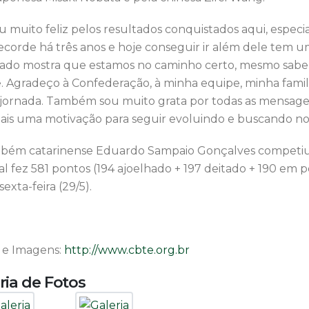
u muito feliz pelos resultados conquistados aqui, especi
ecorde há três anos e hoje conseguir ir além dele tem um
tado mostra que estamos no caminho certo, mesmo sabe
e. Agradeço à Confederação, à minha equipe, minha famil
 jornada. Também sou muito grata por todas as mensagen
mais uma motivação para seguir evoluindo e buscando no
bém catarinense Eduardo Sampaio Gonçalves competiu na
l fez 581 pontos (194 ajoelhado + 197 deitado + 190 em p
sexta-feira (29/5).
 e Imagens:
http://www.cbte.org.br
ria de Fotos