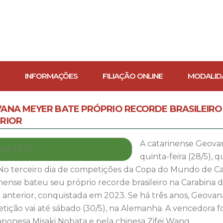
INFORMAÇÕES
FILIAÇÃO ONLINE
MODALID
ANA MEYER BATE PRÓPRIO RECORDE BRASILEIR
RIOR
A catarinense Geova
quinta-feira (28/5), 
No terceiro dia de competições da Copa do Mundo de Cara
nense bateu seu próprio recorde brasileiro na Carabina 
anterior, conquistada em 2023. Se há três anos, Geovana 
ição vai até sábado (30/5), na Alemanha. A vencedora foi
aponesa Misaki Nobata e pela chinesa Zifei Wang.