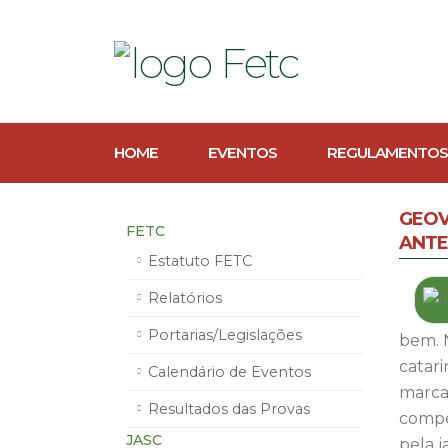
HOME
EVENTOS
REGULAMENTOS
GEOV
FETC
ANTE
Estatuto FETC
Relatórios
Portarias/Legislações
bem. 
catari
Calendário de Eventos
marca 
Resultados das Provas
compet
JASC
pela j