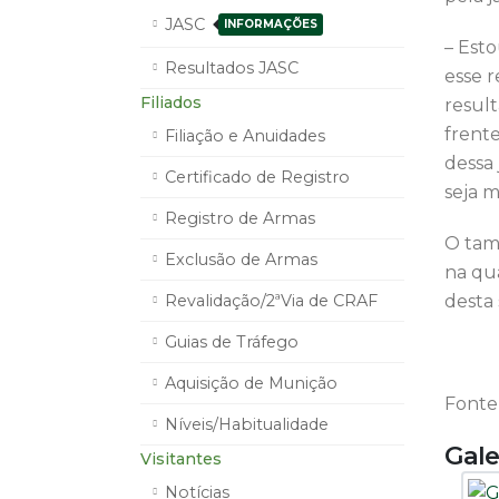
JASC
INFORMAÇÕES
– Esto
Resultados JASC
esse r
Filiados
resul
frent
Filiação e Anuidades
dessa
Certificado de Registro
seja 
Registro de Armas
O tam
Exclusão de Armas
na qua
Revalidação/2ªVia de CRAF
desta 
Guias de Tráfego
Aquisição de Munição
Fonte
Níveis/Habitualidade
Gale
Visitantes
Notícias