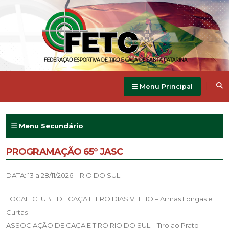
Menu Principal
Menu Secundário
PROGRAMAÇÃO 65º JASC
DATA: 13 a 28/11/2026 – RIO DO SUL
LOCAL: CLUBE DE CAÇA E TIRO DIAS VELHO – Armas Longas e
Curtas
ASSOCIAÇÃO DE CAÇA E TIRO RIO DO SUL – Tiro ao Prato