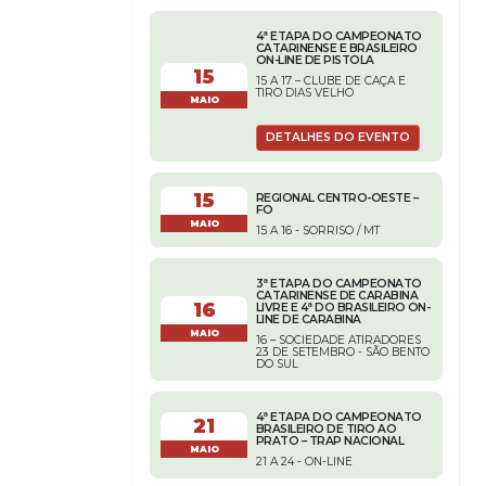
4ª ETAPA DO CAMPEONATO
CATARINENSE E BRASILEIRO
ON-LINE DE PISTOLA
15
15 A 17 – CLUBE DE CAÇA E
TIRO DIAS VELHO
MAIO
DETALHES DO EVENTO
15
REGIONAL CENTRO-OESTE –
FO
MAIO
15 A 16 - SORRISO / MT
3ª ETAPA DO CAMPEONATO
CATARINENSE DE CARABINA
16
LIVRE E 4ª DO BRASILEIRO ON-
LINE DE CARABINA
MAIO
16 – SOCIEDADE ATIRADORES
23 DE SETEMBRO - SÃO BENTO
DO SUL
4ª ETAPA DO CAMPEONATO
21
BRASILEIRO DE TIRO AO
PRATO – TRAP NACIONAL
MAIO
21 A 24 - ON-LINE