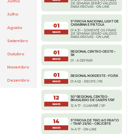
01 A 31 –
SOMENTE OS FINAIS
Junho
MAIO
DE SEMANA SERÃO VÁLIDOS
PARA PROVAS
- ON-LINE
Julho
5ª PROVA NACIONAL LIGHT DE
01
CARABINA E PISTOLA
Agosto
01 A 31 –
SOMENTE OS FINAIS
MAIO
DE SEMANA SERÃO VÁLIDOS
PARA PROVAS
- ON-LINE
Setembro
01
REGIONAL CENTRO-OESTE –
Outubro
SK
MAIO
01 - A DEFINIR
Novembro
01
REGIONAL NORDESTE – FO/SK
Dezembro
01 A 02 - RECIFE / PE
MAIO
12
50º REGIONAL CENTRO-
BRASILEIRO DE CAR/PST/RF
MAIO
12 A 17 - GUAIMBÊ / SP
14
5ª PROVA DE TIRO AO PRATO
– TRAP 25/50 – CBC/CBTE
MAIO
14 A 17 - ON-LINE