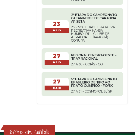
CORUPÁ
2ª ETAPA DO CAMPEONATO
CATARINENSE DE CARABINA
AR SETA
23
23 – SOCIEDADE ESPORTIVA E
RECREATIVA HANSA
MAIO
HUMBOLDT – (CLUBE DE
ATIRADORES JARAGUÁ) -
CORUPÁ
27
REGIONAL CENTRO-OESTE –
TRAP NACIONAL
MAIO
27 A 30 - GOIÁS - GO
5ª ETAPA DO CAMPEONATO
27
BRASILEIRO DE TIRO AO
PRATO OLÍMPICO – FO/SK
MAIO
27 A 31 - COSMOPOLIS / SP
Entre em contato