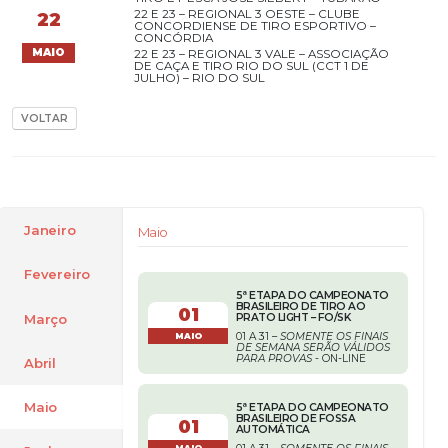
22 E 23 – REGIONAL 3 OESTE – CLUBE
22
CONCORDIENSE DE TIRO ESPORTIVO –
CONCÓRDIA
MAIO
22 E 23 – REGIONAL 3 VALE – ASSOCIAÇÃO
DE CAÇA E TIRO RIO DO SUL (CCT 1 DE
JULHO) – RIO DO SUL
VOLTAR
Janeiro
Maio
Fevereiro
5ª ETAPA DO CAMPEONATO
BRASILEIRO DE TIRO AO
01
Março
PRATO LIGHT – FO/SK
01 A 31 –
SOMENTE OS FINAIS
MAIO
DE SEMANA SERÃO VÁLIDOS
PARA PROVAS
- ON-LINE
Abril
Maio
5ª ETAPA DO CAMPEONATO
BRASILEIRO DE FOSSA
01
AUTOMÁTICA