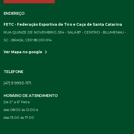
ENDEREÇO
FETC - Federação Esportiva de Tiro e Caça de Santa Catarina
RUA QUINZE DE NOVEMBRO, 534 - SALA 87 - CENTRO - BLUMENAU -
SC - BRASIL CEP 89.010-914
Ver Mapa no google
TELEFONE
(47) 9 9993-1171
HORÁRIO DE ATENDIMENTO
De 2ª a 6ª Feira
das 08:00 às 12:00 e
das 13:00 às 17:00