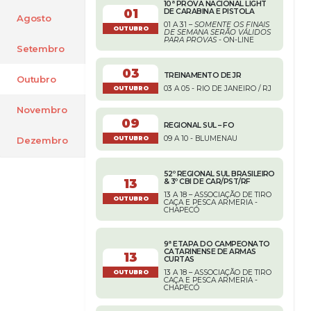
10ª PROVA NACIONAL LIGHT
01
DE CARABINA E PISTOLA
Agosto
01 A 31 –
SOMENTE OS FINAIS
OUTUBRO
DE SEMANA SERÃO VÁLIDOS
PARA PROVAS
- ON-LINE
Setembro
03
TREINAMENTO DE JR
Outubro
03 A 05 - RIO DE JANEIRO / RJ
OUTUBRO
Novembro
09
REGIONAL SUL – FO
09 A 10 - BLUMENAU
OUTUBRO
Dezembro
52º REGIONAL SUL BRASILEIRO
13
& 3º CBI DE CAR/PST/RF
13 A 18 – ASSOCIAÇÃO DE TIRO
OUTUBRO
CAÇA E PESCA ARMERIA -
CHAPECÓ
9ª ETAPA DO CAMPEONATO
CATARINENSE DE ARMAS
13
CURTAS
13 A 18 – ASSOCIAÇÃO DE TIRO
OUTUBRO
CAÇA E PESCA ARMERIA -
CHAPECÓ