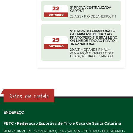
22
5ª PROVA CENTRALIZADA
CAR/PST
OUTUBRO
22 A 25 - RIO DE JANEIRO / RJ
9ª ETAPA DO CAMPEONATO
CATARINENSE DE TIRO AO
PRATO(PESO 3) E BRASILEIRO
29
ON-LINE DE TIRO AO PRATO –
TRAP NACIONAL
OUTUBRO
29 A 31 – GRANDE FINAL –
ASSOCIAÇÃO CHAPECOENSE
DE CAÇA E TIRO - CHAPECÓ
Entre em contato
ENDEREÇO
FETC - Federação Esportiva de Tiro e Caça de Santa Catarina
RUA QUINZE DE NOVEMBRO, 534 - SALA 87 - CENTRO - BLUMENAU -