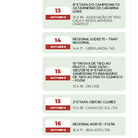
8ª ETAPA DO CAMPEONATO
CATARINENSE DE CARABINA
13
LIVRE
13 A 18 – ASSOCIAÇÃO DE TIRO
OUTUBRO
CAÇA E PESCA ARMERIA -
CHAPECÓ
14
REGIONAL SUDESTE – TRAP
NACIONAL
OUTUBRO
14 A 17 - UBERLANDIA / NG
10ª PROVA DE TIRO AO
PRATO – TRAP 25/50 –
15
CBC/CBTE 9ª ETAPA DO
CAMPEONATO BRASILEIRO
DE TIRO AO PRATO OLÍMPICO
OUTUBRO
– FO/SK
15 A 18 - ON-LINE
15
2ª ETAPA CBI/CBC CLUBES
15 A 18 - CAXIAS DO SUL / RS
OUTUBRO
16
REGIONAL NORTE – FO/SK
16 A 17 - BOA VISTA / RR
OUTUBRO