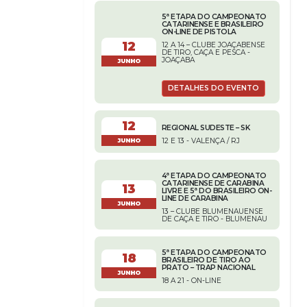
5ª ETAPA DO CAMPEONATO
CATARINENSE E BRASILEIRO
ON-LINE DE PISTOLA
12
12 A 14 – CLUBE JOAÇABENSE
DE TIRO, CAÇA E PESCA -
JOAÇABA
JUNHO
DETALHES DO EVENTO
12
REGIONAL SUDESTE – SK
12 E 13 - VALENÇA / RJ
JUNHO
4ª ETAPA DO CAMPEONATO
CATARINENSE DE CARABINA
13
LIVRE E 5ª DO BRASILEIRO ON-
LINE DE CARABINA
JUNHO
13 – CLUBE BLUMENAUENSE
DE CAÇA E TIRO - BLUMENAU
5ª ETAPA DO CAMPEONATO
18
BRASILEIRO DE TIRO AO
PRATO – TRAP NACIONAL
JUNHO
18 A 21 - ON-LINE