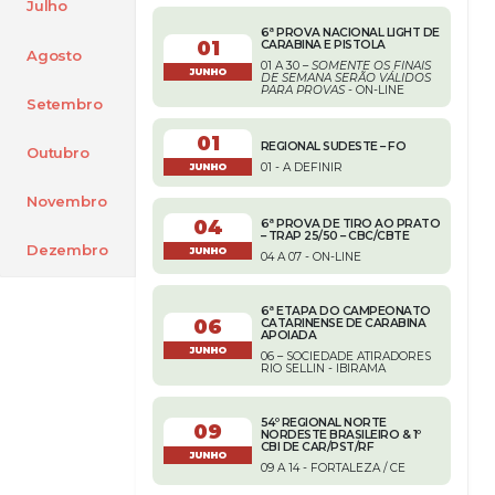
Julho
6ª PROVA NACIONAL LIGHT DE
01
CARABINA E PISTOLA
Agosto
01 A 30 –
SOMENTE OS FINAIS
JUNHO
DE SEMANA SERÃO VÁLIDOS
PARA PROVAS
- ON-LINE
Setembro
01
REGIONAL SUDESTE – FO
Outubro
01 - A DEFINIR
JUNHO
Novembro
04
6ª PROVA DE TIRO AO PRATO
– TRAP 25/50 – CBC/CBTE
Dezembro
JUNHO
04 A 07 - ON-LINE
6ª ETAPA DO CAMPEONATO
06
CATARINENSE DE CARABINA
APOIADA
JUNHO
06 – SOCIEDADE ATIRADORES
RIO SELLIN - IBIRAMA
54º REGIONAL NORTE
09
NORDESTE BRASILEIRO & 1º
CBI DE CAR/PST/RF
JUNHO
09 A 14 - FORTALEZA / CE