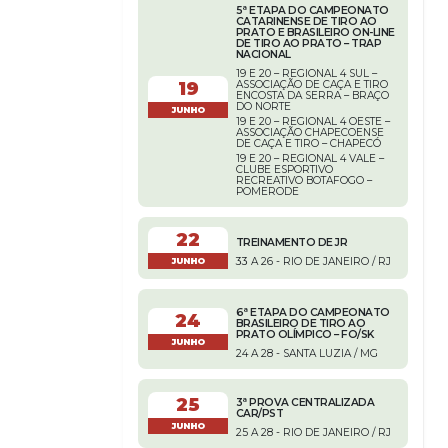
5ª ETAPA DO CAMPEONATO
CATARINENSE DE TIRO AO
PRATO E BRASILEIRO ON-LINE
DE TIRO AO PRATO – TRAP
NACIONAL
19 E 20 – REGIONAL 4 SUL –
19
ASSOCIAÇÃO DE CAÇA E TIRO
ENCOSTA DA SERRA – BRAÇO
DO NORTE
JUNHO
19 E 20 – REGIONAL 4 OESTE –
ASSOCIAÇÃO CHAPECOENSE
DE CAÇA E TIRO – CHAPECÓ
19 E 20 – REGIONAL 4 VALE –
CLUBE ESPORTIVO
RECREATIVO BOTAFOGO –
POMERODE
22
TREINAMENTO DE JR
33 A 26 - RIO DE JANEIRO / RJ
JUNHO
6ª ETAPA DO CAMPEONATO
24
BRASILEIRO DE TIRO AO
PRATO OLÍMPICO – FO/SK
JUNHO
24 A 28 - SANTA LUZIA / MG
25
3ª PROVA CENTRALIZADA
CAR/PST
JUNHO
25 A 28 - RIO DE JANEIRO / RJ