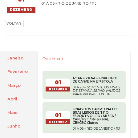
01 A 06 - RIO DE JANEIRO / RJ
DEZEMBRO
VOLTAR
Janeiro
Dezembro
Fevereiro
12ª PROVA NACIONAL LIGHT
01
DE CARABINA E PISTOLA
Março
01 A 20 – S
OMENTE OS FINAIS
DEZEMBRO
DE SEMANA SERÃO VÁLIDOS
PARA PROVAS
- ON-LINE
Abril
FINAIS DOS CAMPEONATOS
Maio
BRASILEIROS DE TIRO
01
ESPORTIVO – FO / SK / FA /
CAR / PST / RF & FINAL
DEZEMBRO
CBI/CBC Clubes
Junho
01 A 06 - RIO DE JANEIRO / RJ