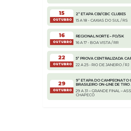
15
2ª ETAPA CBI/CBC CLUBES
OUTUBRO
15 A 18 - CAXIAS DO SUL / RS
16
REGIONAL NORTE – FO/SK
OUTUBRO
16 A 17 - BOA VISTA / RR
22
5ª PROVA CENTRALIZADA CA
OUTUBRO
22 A 25 - RIO DE JANEIRO / RJ
9ª ETAPA DO CAMPEONATO C
29
BRASILEIRO ON-LINE DE TIR
OUTUBRO
29 A 31 – GRANDE FINAL – 
CHAPECÓ