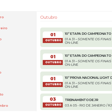
ro
Outubro
eiro
10ª ETAPA DO CAMPEONATO B
01
o
01 A 31 –
SOMENTE OS FINAIS
OUTUBRO
ON-LINE
10ª ETAPA DO CAMPEONATO 
01
01 A 31 –
SOMENTE OS FINAIS
OUTUBRO
ON-LINE
o
10ª PROVA NACIONAL LIGHT 
01
01 A 31 –
SOMENTE OS FINAIS
OUTUBRO
ON-LINE
to
03
TREINAMENTO DE JR
OUTUBRO
mbro
03 A 05 - RIO DE JANEIRO / RJ