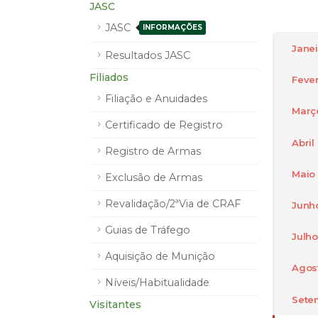
JASC
JASC
INFORMAÇÕES
Janei
Resultados JASC
Filiados
Fever
Filiação e Anuidades
Març
Certificado de Registro
Abril
Registro de Armas
Maio
Exclusão de Armas
Revalidação/2ªVia de CRAF
Junh
Guias de Tráfego
Julho
Aquisição de Munição
Agos
Níveis/Habitualidade
Sete
Visitantes